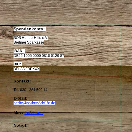
Spendenkonto:
SOS Hunde-Hilfe e.V.
Berliner Sparkasse
IBAN:
DE
55 1005 0000 0810 0129 87
BIC:
BELADEBEXXX
Kontakt:
Tel.
030 - 284 599 14
E-Mail:
berlin@soshundehilfe.de
Facebook
über:
Notruf: