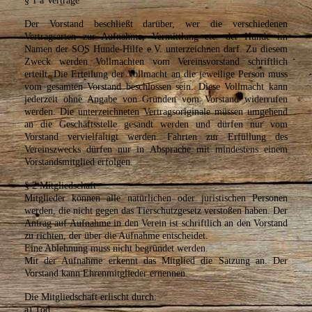
§ 1 a Verträge
Der Vorstand beschließt darüber, wer die verschiedenen
Vertragsarten zur Aufnahme, Vermittlung etc. der Hunde im
Namen der SOS Hunde-Hilfe e.V. unterzeichnen darf. Zu diesem
Zweck werden Vollmachten vom Vereinsvorstand schriftlich
erteilt. Die Erteilung der Vollmacht an die jeweilige Person muss
vom gesamten Vorstand beschlossen sein. Diese Vollmacht kann
jederzeit ohne Angabe von Gründen vom Vorstand widerrufen
werden. Die unterzeichneten Vertragsoriginale müssen umgehend
an die Geschäftsstelle gesandt werden und dürfen nur vom
Vorstand vervielfältigt werden. Fahrten zur Erfüllung des
Vereinszwecks dürfen nur in Absprache mit mindestens einem
Vorstandsmitglied erfolgen.
§ 2 Mitgliedschaft
Mitglieder können alle natürlichen oder juristischen Personen
werden, die nicht gegen das Tierschutzgesetz verstoßen haben. Der
Antrag auf Aufnahme in den Verein ist schriftlich an den Vorstand
zu richten, der über die Aufnahme entscheidet.
Eine Ablehnung muss nicht begründet werden.
Mit der Aufnahme erkennt das Mitglied die Satzung an. Der
Vorstand kann Ehrenmitglieder ernennen.
Die Mitgliedschaft erlischt durch:
a) Tod