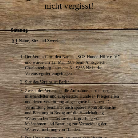
nicht vergisst!
Satzung
§ 1 Name, Sitz und Zweck
Der Verein führt den Namen „SOS Hunde-Hilfe e.
V."
und wurde am 12. Mai 1989 beim Amtsgericht
Charlottenburg unter der Nr. 9835 Nz in das
Vereinsregister eingetragen.
Sitz des Vereins ist Berlin.
Zweck des Vereins ist die Aufnahme herrenloser,
misshandelter und ausgesetzter Hunde in Pflegestellen
und deren Vermittlung an geeignete Personen. Die
Vermittlung beinhaltet auch spätere Kontrollbesuche
und Beratung in Bezug auf die Hundehaltung.
Weiterhin beinhaltet sie die Ergreifung von
Maßnahmen und Beratung zur Vermeidung der
Weitervermehrung von Hunden.