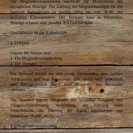
Die Mitgliederversammlung beschließt die Mindesthöhe der
monatlichen Beiträge. Die Zahlung des Mitgliedsbeitrages für das
laufende Kalenderjahr ist jeweils fällig bis zum 30.06. des
laufenden Kalenderjahres. Der Vorstand kann in Härtefällen
Beiträge erlassen oder stunden.
§ 4 Geschäftsjahr
Geschäftsjahr ist das Kalenderjahr.
§ 5 Organe
Organe des Vereins sind:
1. Die Mitgliederversammlung
2. Der Vorstand
Der Vorstand besteht aus dem ersten Vorsitzenden, dem zweiten
Vorsitzenden und dem Kassenwart. Der Verein wird gerichtlich
und außergerichtlich durch zwei Mitglieder des Vorstandes
vertreten.
Der Vorstand betraut Mitglieder mit speziellen Aufgaben wie
Pflegestellenbetreuung, Vermittlung, der Führung eines
Besuchsbuchs, der Führung der Kartei zugelaufener und
entlaufener Hunde, etc.
§ 6 Mitgliederversammlung