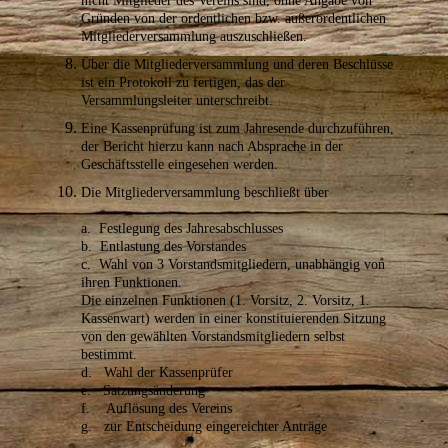
nicht Mitglieder des Vereins sind, ohne Angabe von
Gründen von der ordentlichen bzw. außerordentlichen
Mitgliederversammlung auszuschließen.
Über die Mitgliederversammlung und deren Beschlüsse
ist ein Protokoll zu fertigen, das der
Versammlungsleiter unterschreibt.
Eine Kassenprüfung ist zum Jahresende durchzuführen,
der Bericht hierzu kann nach Absprache in der
Geschäftsstelle eingesehen werden.
Die Mitgliederversammlung beschließt über
a. Festlegung des Jahresabschlusses
b. Entlastung des Vorstandes
c. Wahl von 3 Vorstandsmitgliedern, unabhängig von
ihren Funktionen.
Die einzelnen Funktionen (1. Vorsitz, 2. Vorsitz, 1.
Kassenwart) werden in einer konstituierenden Sitzung
von den gewählten Vorstandsmitgliedern selbst
bestimmt.
d. Wahl der Kassenprüfer
e. Satzungsänderung
f. Auflösung des Vereins
g. zur Entscheidung eingereichter Anträge