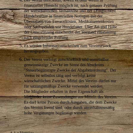
Der Verein unterstützt, soweit es dem Verein in
finanzieller Hinsicht möglich ist, nach genauer Prüfung
der wirtschaftlichen Verhältnisse und der Dringlichkeit
Hundebesitzer in finanziellen Notlagen mit der
Übernahme von Tierarztkosten, Medikamentenkosten
oder Sachspenden wie Hundefutter. Über Art und Höhe
der Unterstützung entscheidet der Vorstand einstimmig
nach eingehender Prüfung.
Es werden Informationsschriften zum Vereinszweck
herausgegeben.
Der Verein verfolgt ausschließlich und unmittelbar
gemeinnützige Zwecke im Sinne des Abschnitts
"Steuerbegünstigte Zwecke der Abgabenordnung". Der
Verein ist selbstlos tätig und verfolgt keine
wirtschaftlichen Zwecke. Mittel des Vereins dürfen nur
für satzungsmäßige Zwecke verwendet werden.
Die Mitglieder erhalten in ihrer Eigenschaft als
Mitglieder keine Zuwendungen aus Mitteln des Vereins.
Es darf keine Person durch Ausgaben, die dem Zwecke
des Vereins fremd sind, oder durch unverhältnismäßig
hohe Vergütungen begünstigt werden.