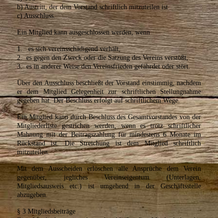
b) Austritt, der dem Vorstand schriftlich mitzuteilen ist
c) Ausschluss.
Ein Mitglied kann ausgeschlossen werden, wenn
1. es sich vereinsschädigend verhält,
2. es gegen den Zweck oder die Satzung des Vereins verstößt,
3. es in anderer Weise den Vereinsfrieden gefährdet oder stört.
Über den Ausschluss beschließt der Vorstand einstimmig, nachdem
er dem Mitglied Gelegenheit zur schriftlichen Stellungnahme
gegeben hat. Der Beschluss erfolgt auf schriftlichem Wege.
Ein Mitglied kann durch Beschluss des Gesamtvorstandes von der
Mitgliederliste gestrichen werden, wenn es trotz schriftlicher
Mahnung mit der Beitragszahlung für mindestens 6 Monate im
Rückstand ist. Die Streichung ist dem Mitglied schriftlich
mitzuteilen.
Mit dem Ausscheiden erlöschen alle Ansprüche dem Verein
gegenüber, jegliches Vereinseigentum (Unterlagen,
Mitgliedsausweis etc.) ist umgehend in der Geschäftsstelle
abzugeben.
§ 3 Mitgliedsbeiträge