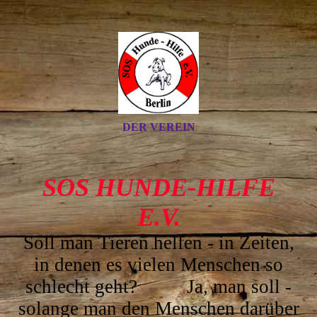
DER VEREIN
SOS HUNDE-HILFE
E.V.
Soll man Tieren helfen - in Z
eiten,
in denen es vielen Menschen so
schlecht geht? Ja, man soll -
solange man den Menschen darüber