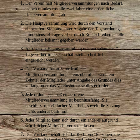
Der Verein hält Mitgliederversammlungen nach Bedarf,
jedoch mindestens alle zwei Jahre eine ordentliche
Hauptversammlung ab.
Die Hauptversammlung wird durch den Vorstand
einberufen. Sie muss unter Angabe der Tagesordnung
mindestens 14 Tage vorher durch Rundschreiben an alle
Mitglieder bekannt gegeben werden.
Anträge zur Hauptversammlung müssen spätestens 7
Tage vorher in der Geschäftsstelle schriftlich
eingereicht werden.
Der Vorstand hat außerordentliche
Mitgliederversammlungen einzuberufen, wenn ein
Zehntel der Mitglieder unter Angabe des Grundes dies
verlangt oder das Vereinsinteresse dies erfordert.
Jede ordnungsgemäß einberufene
Mitgliederversammlung ist beschlussfähig. Sie
beschließt mit einfacher Mehrheit, soweit die Satzung
nichts anderes bestimmt.
Jedes Mitglied kann sich durch ein anderes aufgrund
schriftlicher Vollmacht vertreten lassen.
Der Vorstand behält sich das Recht vor, Personen, die