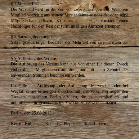
§ 7 Vorstand
Der Vorstand wird für die Zeit von zwei Jahren gewählt. Wenn ein
Mitglied vorzeitig aus seinem Vorstandsamt ausscheidet oder seine
Mitgliedschaft erlischt, so muss der übrige Vorstand einen
Nachfolger für den Rest der turnusmäßigen Amtszeit ernennen.
§ 8 Satzungsänderungen
Satzungsänderungen bedürfen der Mehrheit von zwei Dritteln der
anwesenden Stimmen.
§ 9 Auflösung des Vereins
Die Auflösung des Vereins kann nur von einer für diesen Zweck
einberufenen Mitgliederversammlung und mit neun Zehntel der
anwesenden Stimmen beschlossen werden.
Im Falle der Auflösung oder Aufhebung des Vereins oder bei
Wegfall seines bisherigen Zweckes fällt das Vereinsvermögen den
Tierversuchsgegnern Berlin e.V. zu, die es ausschließlich und
unmittelbar für gemeinnützige Zwecke zu verwenden haben.
Berlin, den 25.08.2013
Kerstin Külgens Katharina Pieper Ilona Luxem